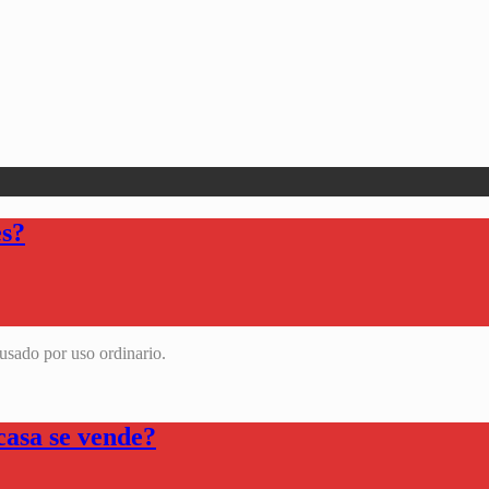
es?
ausado por uso ordinario.
casa se vende?