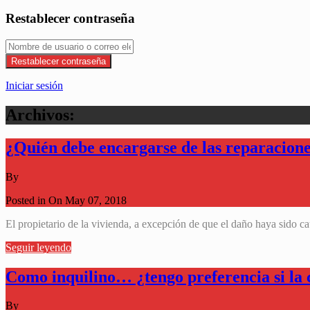
Restablecer contraseña
Restablecer contraseña
Iniciar sesión
Archivos:
¿Quién debe encargarse de las reparacion
By
Posted in On
May 07, 2018
El propietario de la vivienda, a excepción de que el daño haya sido c
Seguir leyendo
Como inquilino… ¿tengo preferencia si la 
By