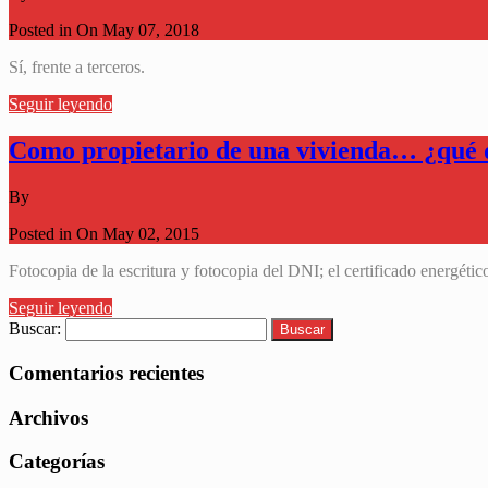
Posted in On
May 07, 2018
Sí, frente a terceros.
Seguir leyendo
Como propietario de una vivienda… ¿qué d
By
Posted in On
May 02, 2015
Fotocopia de la escritura y fotocopia del DNI; el certificado energético
Seguir leyendo
Buscar:
Comentarios recientes
Archivos
Categorías