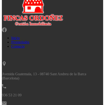
Inicio
Propiedades
Contacto
Avenida Guatemala, 13 - 08740 Sant Andreu de la Barca
(Barcelona)
936 53 21 09