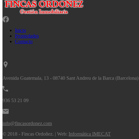
Inicio
Propiedades
Contacto
Avenida Guatemala, 13 - 08740 Sant Andreu de la Barca (Barcelona)
936 53 21 09
info@fincasordonez.com
© 2018 - Fincas Ordoñez. | Web:
Informática IMECAT