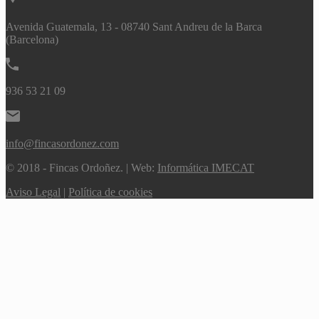
Avenida Guatemala, 13 - 08740 Sant Andreu de la Barca
(Barcelona)
936 53 21 09
info@fincasordonez.com
© 2018 - Fincas Ordoñez. | Web:
Informática IMECAT
Aviso Legal
|
Política de cookies