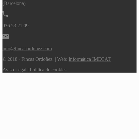
(Barcelona)
936 53 21 09
info@fincasordonez.com
© 2018 - Fincas Ordoñez. | Web:
Informática IMECAT
Aviso Legal
|
Política de cookies