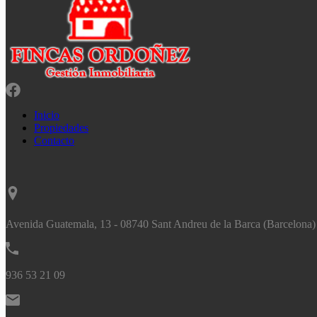
Inicio
Propiedades
Contacto
Avenida Guatemala, 13 - 08740 Sant Andreu de la Barca (Barcelona)
936 53 21 09