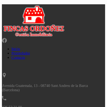
Inicio
Propiedades
Contacto
Avenida Guatemala, 13 - 08740 Sant Andreu de la Barca
(Barcelona)