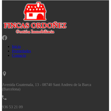
Inicio
Propiedades
Contacto
Avenida Guatemala, 13 - 08740 Sant Andreu de la Barca
(Barcelona)
936 53 21 09